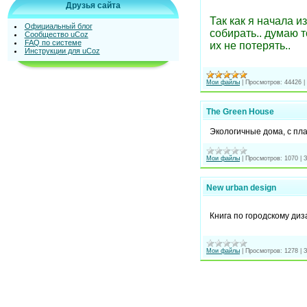
Друзья сайта
Так как я начала из
Официальный блог
собирать.. думаю т
Сообщество uCoz
FAQ по системе
их не потерять..
Инструкции для uCoz
Мои файлы
|
Просмотров:
44426
|
The Green House
Экологичные дома, с пл
Мои файлы
|
Просмотров:
1070
|
З
New urban design
Книга по городскому диз
Мои файлы
|
Просмотров:
1278
|
З