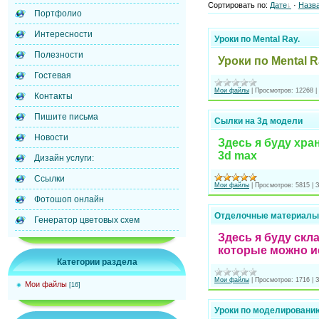
Сортировать по
:
Дате
·
Назв
Портфолио
Интересности
Уроки по Mental Ray.
Полезности
Уроки по Mental R
Гостевая
Мои файлы
|
Просмотров:
12268
|
Контакты
Пишите письма
Сылки на 3д модели
Новости
Здесь я буду хра
3d max
Дизайн услуги:
Ссылки
Мои файлы
|
Просмотров:
5815
|
З
Фотошоп онлайн
Отделочные материалы
Генератор цветовых схем
Здесь я буду ск
которые можно ис
Категории раздела
Мои файлы
|
Просмотров:
1716
|
З
Мои файлы
[16]
Уроки по моделированию