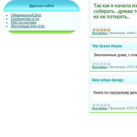
Так как я начала из
Друзья сайта
собирать.. думаю т
Официальный блог
их не потерять..
Сообщество uCoz
FAQ по системе
Инструкции для uCoz
Мои файлы
|
Просмотров:
44426
|
The Green House
Экологичные дома, с пл
Мои файлы
|
Просмотров:
1070
|
З
New urban design
Книга по городскому диз
Мои файлы
|
Просмотров:
1278
|
З