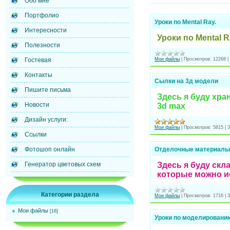
Обо мне
Портфолио
Уроки по Mental Ray.
Интересности
Уроки по Mental R
Полезности
Мои файлы
|
Просмотров:
12268
|
Гостевая
Контакты
Сылки на 3д модели
Пишите письма
Здесь я буду хра
Новости
3d max
Дизайн услуги:
Мои файлы
|
Просмотров:
5815
|
З
Ссылки
Отделочные материалы
Фотошоп онлайн
Здесь я буду ск
Генератор цветовых схем
которые можно ис
Категории раздела
Мои файлы
|
Просмотров:
1716
|
З
Мои файлы
[16]
Уроки по моделированию