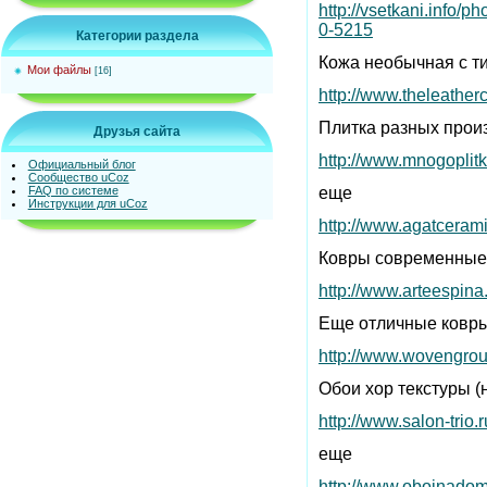
http://vsetkani.info/
0-5215
Категории раздела
Кожа необычная с т
Мои файлы
[16]
http://www.theleather
Плитка разных прои
Друзья сайта
http://www.mnogoplitki
Официальный блог
Сообщество uCoz
FAQ по системе
еще
Инструкции для uCoz
http://www.agatcerami
Ковры современные 
http://www.arteespina.
Еще отличные ковры
http://www.wovengro
Обои хор текстуры (
http://www.salon-trio.r
еще
http://www.oboinadom