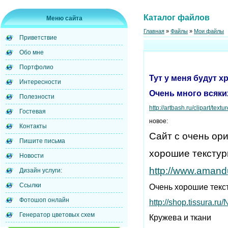
Каталог файлов
Меню сайта
Главная
»
Файлы
»
Мои файлы
Приветствие
Обо мне
Портфолио
Тут у меня будут х
Интересности
Очень много всяки
Полезности
http://artbash.ru/clipart/textur
Гостевая
новое:
Контакты
Сайт с очень ор
Пишите письма
хорошие текстур
Новости
http://www.amand
Дизайн услуги:
Ссылки
Очень хорошие текс
Фотошоп онлайн
http://shop.tissura.r
Генератор цветовых схем
Кружева и ткани