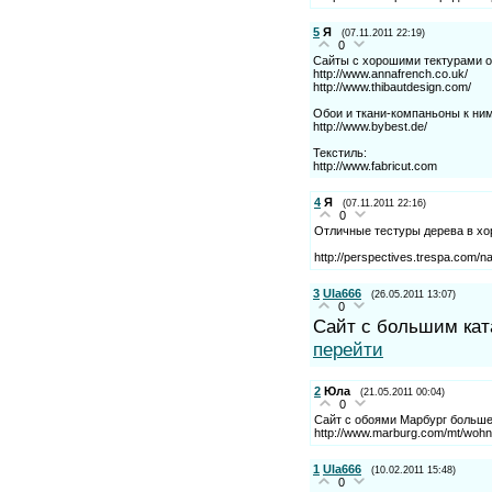
5
Я
(07.11.2011 22:19)
0
Сайты с хорошими тектурами о
http://www.annafrench.co.uk/
http://www.thibautdesign.com/
Обои и ткани-компаньоны к ним
http://www.bybest.de/
Текстиль:
http://www.fabricut.com
4
Я
(07.11.2011 22:16)
0
Отличные тестуры дерева в х
http://perspectives.trespa.com/n
3
Ula666
(26.05.2011 13:07)
0
Сайт с большим кат
перейти
2
Юла
(21.05.2011 00:04)
0
Сайт с обоями Марбург больш
http://www.marburg.com/mt/wohn
1
Ula666
(10.02.2011 15:48)
0