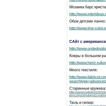
Мозаика барс крист
http://www.interideas.
Обои детские панно:
http://www.line-color
САйт с американск
http://www.unitednot
Ковры в большом р
http://www.heriz.ru/ko
Много текстиля:
http://www.fabricut.c
searchtype=advanced&
Старинные кружева:
http://narod.ru/disk
B5%20%D0%BA%D1%80%D
Тюль и гипюр: