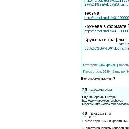
http://narod.ru/disk
BF%D1%8E%D1%80.rar.ht
тесьма:
http://narod.ru/disk/3
кружева в формате
http://narod.ru/disk/3
Кружева в графике:
http
B8%D0%BA%D0%B0.rar.ht
Категория
:
Мои файлы
|
Добав
Просмотров
:
3539
|
Загрузок
:
0
Всего комментариев
:
7
7
Я
(13.01.2012 14:22)
0
Еще панорамы Питера:
http://www.spbwide.ru/photos
Москвы: http://www.moscowvisio
6
Я
(13.01.2012 14:06)
0
Сайт с хорошими и красивыми п
И просто панорамы городов мир