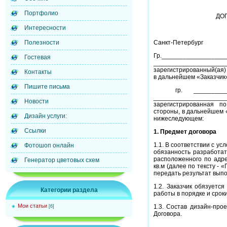
Портфолио
ДО
Интересности
Полезности
Санкт-Петербург
Гр._____________
Гостевая
_____________________
зарегистрированный(ая)
Контакты
в дальнейшем «Заказчик»
Пишите письма
гр. _______
_____________________
Новости
зарегистрированная п
стороны, в дальнейшем 
Дизайн услуги:
нижеследующем:
Ссылки
1. Предмет договора
1.1. В соответствии с у
Фотошоп онлайн
обязанность разработат
расположенного по адр
Генератор цветовых схем
кв.м (далее по тексту -
передать результат выпо
1.2. Заказчик обязуетс
Категории раздела
работы в порядке и сро
Мои статьи
1.3. Состав дизайн-прое
[6]
Договора.