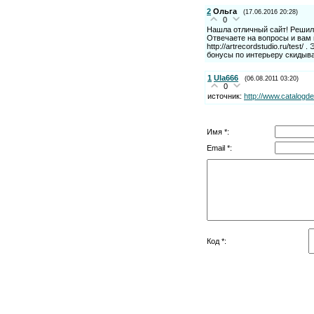
2
Ольга
(17.06.2016 20:28)
0
Нашла отличный сайт! Решила
Отвечаете на вопросы и вам в
http://artrecordstudio.ru/test
бонусы по интерьеру скидыв
1
Ula666
(06.08.2011 03:20)
0
источник:
http://www.catalogde
Имя *:
Email *:
Код *: