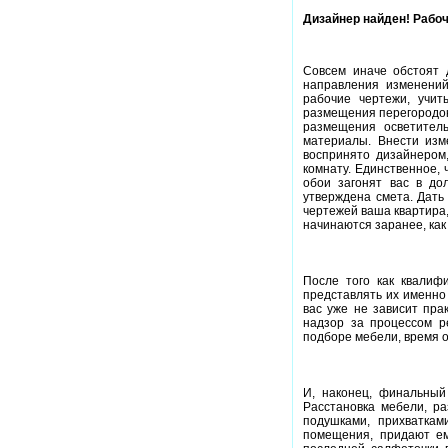
Дизайнер найден! Рабо
Совсем иначе обстоят 
направления изменений
рабочие чертежи, учит
размещения перегородок
размещения осветител
материалы. Внести изме
воспринято дизайнером,
комнату. Единственное,
обои загонят вас в до
утверждена смета. Дать
чертежей ваша квартира,
начинаются заранее, как
После того как квалиф
представлять их именно
вас уже не зависит прак
надзор за процессом ре
подборе мебели, время 
И, наконец, финальный
Расстановка мебели, ра
подушками, прихватка
помещения, придают ем