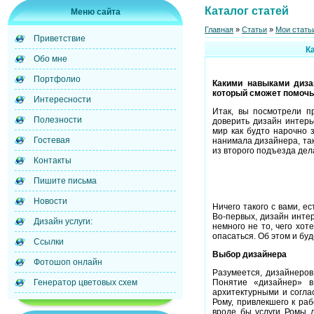
Каталог статей
Меню сайта
Главная
»
Статьи
»
Мои стать
Приветствие
К
Обо мне
Портфолио
Какими навыками диза
который сможет помочь
Интересности
Итак, вы посмотрели п
Полезности
доверить дизайн интерь
мир как будто нарочно 
Гостевая
нанимала дизайнера, так 
из второго подъезда дела
Контакты
Пишите письма
Новости
Ничего такого с вами, е
Во-первых, дизайн инте
Дизайн услуги:
немного не то, чего хоте
опасаться. Об этом и буд
Ссылки
Выбор дизайнера
Фотошоп онлайн
Разумеется, дизайнеров
Генератор цветовых схем
Понятие «дизайнер» в
архитектурными и согл
Рому, привлекшего к ра
вроде бы услуги Ромы 