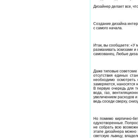
Дизайнер делает все, чт
Создание дизайна интер
с самого начала.
Итак, вы сообщаете: «У 
размахивать эскизами и 
самозванец. Любые диза
Даже типовые советские 
отсутствия единых ста
необходимо осмотреть 
замеряются, наносятся 
В первую очередь для т
вода, газ, вентиляцион
увеличением расходов и
ведь соседи сверху, сниз
Но помимо кирпично-бе
одухотворенные. Попрост
не собрать всю возможн
этапе дизайнера можно п
светскую львицу, владе