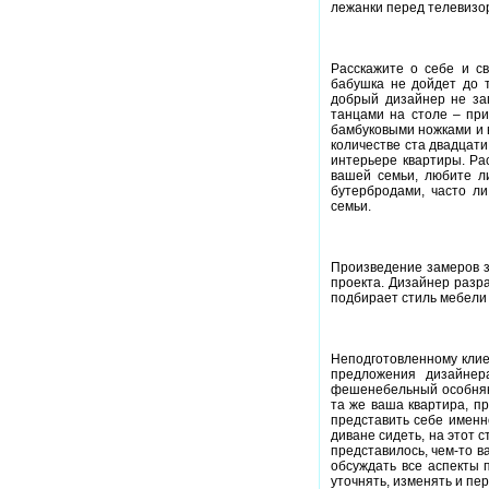
лежанки перед телевизор
Расскажите о себе и св
бабушка не дойдет до т
добрый дизайнер не зап
танцами на столе – при
бамбуковыми ножками и 
количестве ста двадцати
интерьере квартиры. Рас
вашей семьи, любите л
бутербродами, часто ли
семьи.
Произведение замеров з
проекта. Дизайнер разр
подбирает стиль мебели 
Неподготовленному клиен
предложения дизайнер
фешенебельный особняк 
та же ваша квартира, пр
представить себе именн
диване сидеть, на этот с
представилось, чем-то в
обсуждать все аспекты 
уточнять, изменять и пе