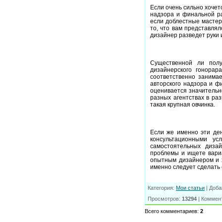
Если очень сильно хочет
надзора и финальной ра
если доблестные мастер
то, что вам представлял
дизайнер разведет руки и
Существенной ли полу
дизайнерского гонорар
соответственно занимае
авторского надзора и ф
оценивается значительн
разных агентствах в ра
такая крупная овчинка.
Если же именно эти ден
консультационными ус
самостоятельных диза
проблемы и ищете вариа
опытным дизайнером и х
именно следует сделать с
Категория
:
Мои статьи
|
Доба
Просмотров
:
13294
|
Коммен
Всего комментариев
:
2