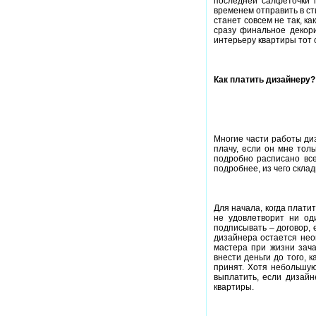
последней салфеточки 
временем отправить в сти
станет совсем не так, ка
сразу финальное декори
интерьеру квартиры тот 
Как платить дизайнеру?
Многие части работы диз
плачу, если он мне тол
подробно расписано все
подробнее, из чего скла
Для начала, когда плати
не удовлетворит ни од
подписывать – договор, 
дизайнера остается нео
мастера при жизни зача
внести деньги до того, 
принят. Хотя небольшую
выплатить, если дизайн
квартиры.