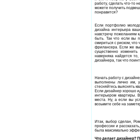
работу, сделать что-то н
можете получить подвеше
понравится?
Если портфолио молодо
дизайна интерьера ваш
навстречу пожеланиям кл
быть. Так что если вы 
смириться с риском, что 
фрилансера. Если же вы
существенно изменить
наверняка найдется то,
дизайнера, так что поин
Начать работу с дизайне
выполнены лично им, у
стесняйтесь выяснять ква
Если дизайнер хорошо ид
интерьером квартиры. В
места. Ну, а если вы у
возьмите себе на заметк
Итак, выбор сделан, Ром
профессии и рассказать,
была максимально эффе
Что делает дизайнер? 