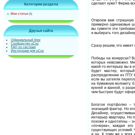
сделают хуже? Фирма все
Категории раздела
Мои статьи
[6]
Откроем вам страшную 
примерно одинаковые шан
вы сумеете эти требова
Друзья сайта
и выбирать того дизайне
Официальный блог
Сообщество uCoz
Сразу решим, что имеет в
FAQ по системе
Инструкции для uCoz
Победы на конкурсах? Ва
которых невозможно. Мн
какой-то интерьер вы в и
будет мастер, которы
распределению из ПТУ. 
если вы затеяли перепла
на бумажную волокиту. Е
кухней и ванной, о раз
чем быстрее будут офор
Богатое портфолио – т
значащий фактор. Но его
Дизайнер, осуществивши
интерьер квартиры. Но 
похожи и однотипны – зн
«почерка», каждая его
существующих условий. 
и он. К тому же у всех