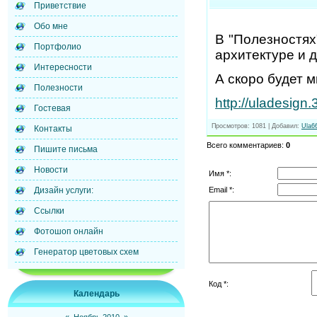
Приветствие
Обо мне
В "Полезностях
Портфолио
архитектуре и д
Интересности
А скоро будет м
Полезности
http://uladesign.
Гостевая
Просмотров
: 1081 |
Добавил
:
Ula6
Контакты
Всего комментариев
:
0
Пишите письма
Новости
Имя *:
Email *:
Дизайн услуги:
Ссылки
Фотошоп онлайн
Генератор цветовых схем
Код *:
Календарь