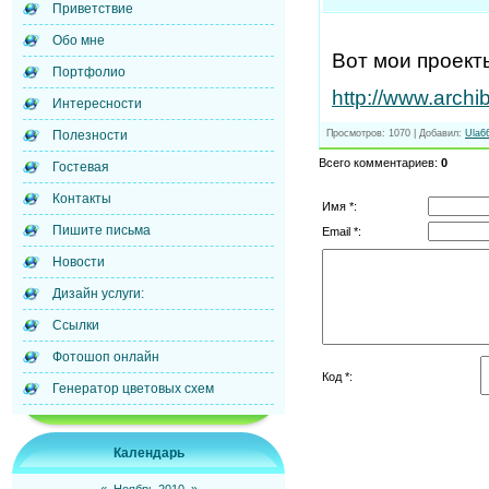
Приветствие
Обо мне
Вот мои проект
Портфолио
http://www.arch
Интересности
Просмотров
: 1070 |
Добавил
:
Ula6
Полезности
Всего комментариев
:
0
Гостевая
Контакты
Имя *:
Пишите письма
Email *:
Новости
Дизайн услуги:
Ссылки
Фотошоп онлайн
Код *:
Генератор цветовых схем
Календарь