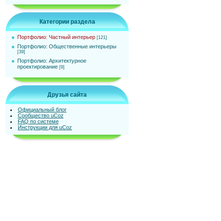
Категории раздела
Портфолио: Частный интерьер
[121]
Портфолио: Общественные интерьеры
[39]
Портфолио: Архитектурное
проектирование
[9]
Друзья сайта
Официальный блог
Сообщество uCoz
FAQ по системе
Инструкции для uCoz