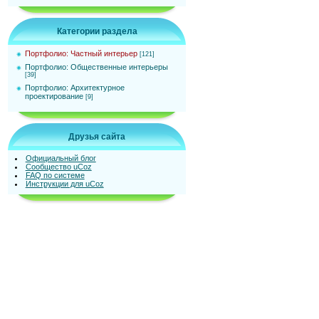
Категории раздела
Портфолио: Частный интерьер
[121]
Портфолио: Общественные интерьеры
[39]
Портфолио: Архитектурное
проектирование
[9]
Друзья сайта
Официальный блог
Сообщество uCoz
FAQ по системе
Инструкции для uCoz