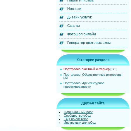
Пишите письма
Новости
Дизайн услуги:
Ссылки
Фотошоп онлайн
Генератор цветовых схем
Категории раздела
Портфолио: Частный интерьер
[121]
Портфолио: Общественные интерьеры
[39]
Портфолио: Архитектурное
проектирование
[9]
Друзья сайта
Официальный блог
Сообщество uCoz
FAQ по системе
Инструкции для uCoz