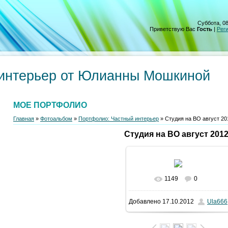
Суббота, 08
Приветствую Вас
Гость
|
Рег
интерьер от Юлианны Мошкиной
МОЕ ПОРТФОЛИО
Главная
»
Фотоальбом
»
Портфолио: Частный интерьер
» Студия на ВО август 20
Студия на ВО август 2012
1149
0
В реальном размере
Добавлено
17.10.2012
Ula666
1300x1000
/ 714.0Kb