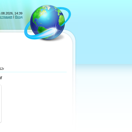
.08.2026, 14:39
истрация
|
Вход
12г
г